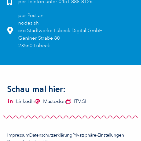
per Telefon unter 0451 888-8126
per Post an
nodes.sh
c/o Stadtwerke Lübeck Digital GmbH
Geniner Straße 80
23560 Lübeck
Schau mal hier:
LinkedIn
Mastodon
ITV.SH
Impressum
Datenschutzerklärung
Privatsphäre-Einstellungen