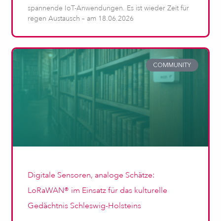
spannende IoT-Anwendungen. Es ist wieder Zeit für
regen Austausch – am 18.06.2026
COMMUNITY
Digitale Sensoren, analoge Schätze:
LoRaWAN® im Einsatz für das kulturelle
Gedächtnis Schleswig-Holsteins