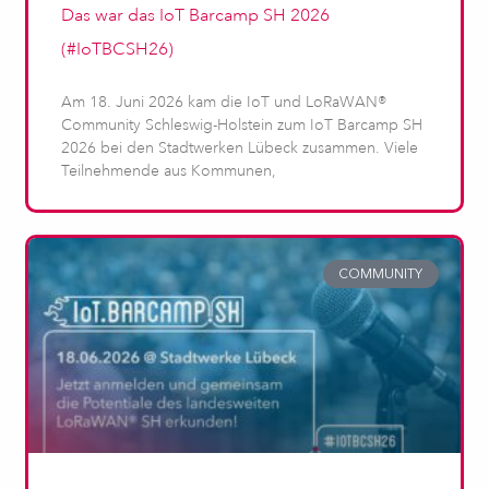
Das war das IoT Barcamp SH 2026
(#IoTBCSH26)
Am 18. Juni 2026 kam die IoT und LoRaWAN®
Community Schleswig-Holstein zum IoT Barcamp SH
2026 bei den Stadtwerken Lübeck zusammen. Viele
Teilnehmende aus Kommunen,
COMMUNITY