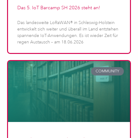
Das 5. IoT Barcamp SH 2026 steht an!
Das landesweite LoRaWAN® in Schleswig-Holstein
entwickelt sich weiter und überall im Land entstehen
spannende IoT-Anwendungen. Es ist wieder Zeit für
regen Austausch – am 18.06.2026
COMMUNITY