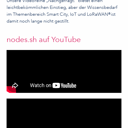
Unsere Videoreihe „Nachgefragt:“ bietet einen
leichtbekömmlichen Einstieg, aber der Wissensbedarf
im Themenbereich Smart City, IoT und LoRaWAN®ist
damit noch lange nicht gestillt.
nodes.sh auf YouTube