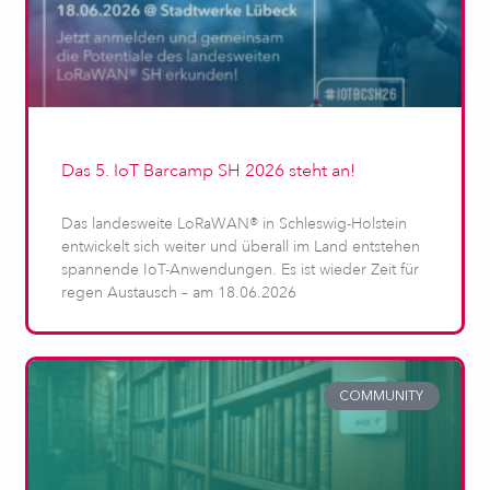
Das 5. IoT Barcamp SH 2026 steht an!
Das landesweite LoRaWAN® in Schleswig-Holstein
entwickelt sich weiter und überall im Land entstehen
spannende IoT-Anwendungen. Es ist wieder Zeit für
regen Austausch – am 18.06.2026
COMMUNITY